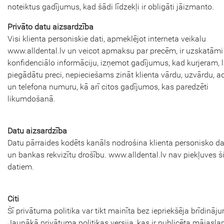
noteiktus gadījumus, kad šādi līdzekļi ir obligāti jāizmanto.
Privāto datu aizsardzība
Visi klienta personiskie dati, apmeklējot interneta veikalu
www.alldental.lv un veicot apmaksu par precēm, ir uzskatāmi
konfidenciālo informāciju, izņemot gadījumus, kad kurjeram, l
piegādātu preci, nepieciešams zināt klienta vārdu, uzvārdu, a
un telefona numuru, kā arī citos gadījumos, kas paredzēti
likumdošanā.
Datu aizsardzība
Datu pārraides kodēts kanāls nodrošina klienta personisko d
un bankas rekvizītu drošību. www.alldental.lv nav piekļuves 
datiem.
Citi
Šī privātuma politika var tikt mainīta bez iepriekšēja brīdināj
Jaunākā privātuma politikas versija, kas ir publicēta mājasla