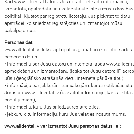
Kad www.alldental.lv lūdz Jūs norādīt jebkādu informāciju, tā 
izmantota, apstrādāta un uzglabāta atbilstoši mūsu drošibas
politikai. Kļūstot par reģistrētu lietotāju, Jūs piekrītat to datu
apstrādei, ko sniedzat reģistrējoties un izmantojot mūsu
pakalpojumus.
Personas dati:
www.alldental.lv drīkst apkopot, uzglabāt un izmantot šādus
personas datus:
• informāciju par Jūsu datoru un interneta lapas www.alldenta
apmeklēšanu un izmantošanu (ieskaitot Jūsu datora IP adresi
Jūsu ģeogrāfisko atrašanās vietu, interneta pārlūka tipu);
• informāciju par jebkurām transakcijām, kuras notikušas sta
Jums un www.alldental.lv (ieskaitot informāciju, kas saistīta 
pasūtījumiem);
• informāciju, kuru Jūs sniedzat reģistrējoties;
• jebkuru citu informāciju, kuru Jūs vēlaties nosūtīt mums.
www.alldental.lv var izmantot Jūsu personas datus, lai: