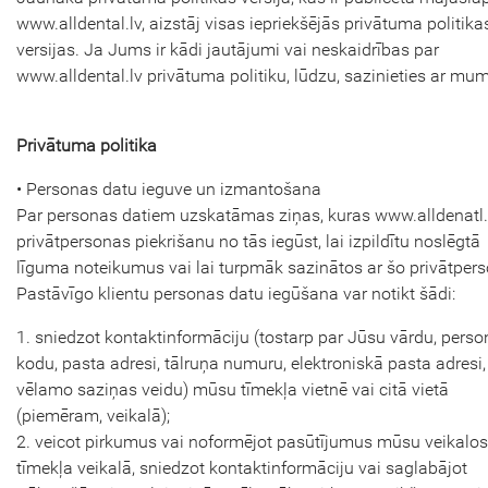
www.alldental.lv, aizstāj visas iepriekšējās privātuma politika
versijas. Ja Jums ir kādi jautājumi vai neskaidrības par
www.alldental.lv privātuma politiku, lūdzu, sazinieties ar mu
Privātuma politika
• Personas datu ieguve un izmantošana
Par personas datiem uzskatāmas ziņas, kuras www.alldenatl.
privātpersonas piekrišanu no tās iegūst, lai izpildītu noslēgtā
līguma noteikumus vai lai turpmāk sazinātos ar šo privātper
Pastāvīgo klientu personas datu iegūšana var notikt šādi:
1. sniedzot kontaktinformāciju (tostarp par Jūsu vārdu, pers
kodu, pasta adresi, tālruņa numuru, elektroniskā pasta adresi,
vēlamo saziņas veidu) mūsu tīmekļa vietnē vai citā vietā
(piemēram, veikalā);
2. veicot pirkumus vai noformējot pasūtījumus mūsu veikalos
tīmekļa veikalā, sniedzot kontaktinformāciju vai saglabājot