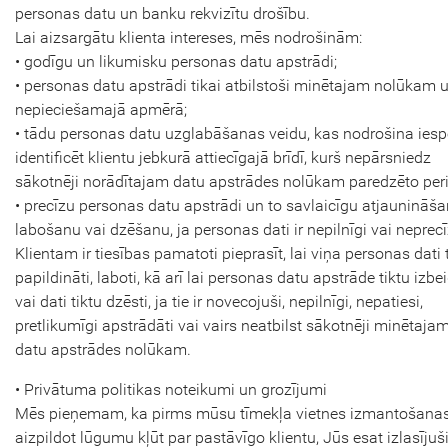
personas datu un banku rekvizītu drošību.
Lai aizsargātu klienta intereses, mēs nodrošinām:
• godīgu un likumisku personas datu apstrādi;
• personas datu apstrādi tikai atbilstoši minētajam nolūkam 
nepieciešamajā apmērā;
• tādu personas datu uzglabāšanas veidu, kas nodrošina iesp
identificēt klientu jebkurā attiecīgajā brīdī, kurš nepārsniedz
sākotnēji norādītajam datu apstrādes nolūkam paredzēto per
• precīzu personas datu apstrādi un to savlaicīgu atjaunināša
labošanu vai dzēšanu, ja personas dati ir nepilnīgi vai neprecī
Klientam ir tiesības pamatoti pieprasīt, lai viņa personas dati 
papildināti, laboti, kā arī lai personas datu apstrāde tiktu izbe
vai dati tiktu dzēsti, ja tie ir novecojuši, nepilnīgi, nepatiesi,
pretlikumīgi apstrādāti vai vairs neatbilst sākotnēji minētaja
datu apstrādes nolūkam.
• Privātuma politikas noteikumi un grozījumi
Mēs pieņemam, ka pirms mūsu tīmekļa vietnes izmantošanas
aizpildot lūgumu kļūt par pastāvīgo klientu, Jūs esat izlasījuš