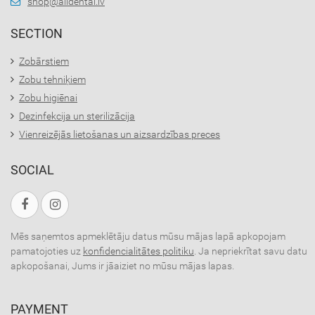
shop@alldental.lv
SECTION
Zobārstiem
Zobu tehniķiem
Zobu higiēnai
Dezinfekcija un sterilizācija
Vienreizējās lietošanas un aizsardzības preces
SOCIAL
Mēs saņemtos apmeklētāju datus mūsu mājas lapā apkopojam
pamatojoties uz
konfidencialitātes politiku
. Ja nepriekrītat savu datu
apkopošanai, Jums ir jāaiziet no mūsu mājas lapas.
PAYMENT