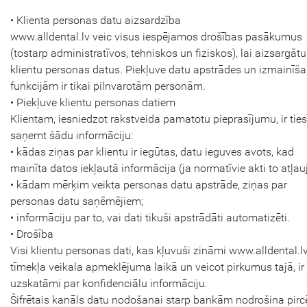
• Klienta personas datu aizsardzība
www.alldental.lv veic visus iespējamos drošības pasākumus
(tostarp administratīvos, tehniskos un fiziskos), lai aizsargātu
klientu personas datus. Piekļuve datu apstrādes un izmainīš
funkcijām ir tikai pilnvarotām personām.
• Piekļuve klientu personas datiem
Klientam, iesniedzot rakstveida pamatotu pieprasījumu, ir tie
saņemt šādu informāciju:
• kādas ziņas par klientu ir iegūtas, datu ieguves avots, kad
mainīta datos iekļautā informācija (ja normatīvie akti to atļauj
• kādam mērķim veikta personas datu apstrāde, ziņas par
personas datu saņēmējiem;
• informāciju par to, vai dati tikuši apstrādāti automatizēti.
• Drošība
Visi klientu personas dati, kas kļuvuši zināmi www.alldental.l
tīmekļa veikala apmeklējuma laikā un veicot pirkumus tajā, ir
uzskatāmi par konfidenciālu informāciju.
Šifrētais kanāls datu nodošanai starp bankām nodrošina pirc