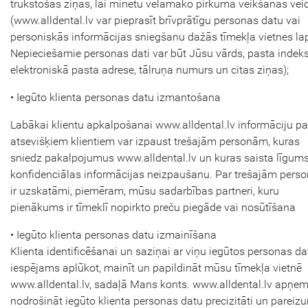
trūkstošās ziņas, lai minētu vēlamāko pirkuma veikšanas vei
(www.alldental.lv var pieprasīt brīvprātīgu personas datu vai
personiskās informācijas sniegšanu dažās tīmekļa vietnes la
Nepieciešamie personas dati var būt Jūsu vārds, pasta indeks
elektroniskā pasta adrese, tālruņa numurs un citas ziņas);
• Iegūto klienta personas datu izmantošana
Labākai klientu apkalpošanai www.alldental.lv informāciju pa
atsevišķiem klientiem var izpaust trešajām personām, kuras
sniedz pakalpojumus www.alldental.lv un kuras saista līgums
konfidenciālas informācijas neizpaušanu. Par trešajām per
ir uzskatāmi, piemēram, mūsu sadarbības partneri, kuru
pienākums ir tīmeklī nopirkto preču piegāde vai nosūtīšana
• Iegūto klienta personas datu izmainīšana
Klienta identificēšanai un saziņai ar viņu iegūtos personas dat
iespējams aplūkot, mainīt un papildināt mūsu tīmekļa vietnē
www.alldental.lv, sadaļā Mans konts. www.alldental.lv apņe
nodrošināt iegūto klienta personas datu precizitāti un pareiz