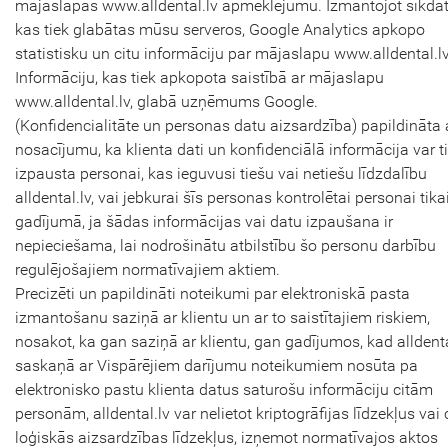
mājaslapas www.alldental.lv apmeklējumu. Izmantojot sīkdat
kas tiek glabātas mūsu serveros, Google Analytics apkopo
statistisku un citu informāciju par mājaslapu www.alldental.lv
Informāciju, kas tiek apkopota saistībā ar mājaslapu
www.alldental.lv, glabā uzņēmums Google.
(Konfidencialitāte un personas datu aizsardzība) papildināta 
nosacījumu, ka klienta dati un konfidenciālā informācija var ti
izpausta personai, kas ieguvusi tiešu vai netiešu līdzdalību
alldental.lv, vai jebkurai šīs personas kontrolētai personai tika
gadījumā, ja šādas informācijas vai datu izpaušana ir
nepieciešama, lai nodrošinātu atbilstību šo personu darbību
regulējošajiem normatīvajiem aktiem.
Precizēti un papildināti noteikumi par elektroniskā pasta
izmantošanu saziņā ar klientu un ar to saistītajiem riskiem,
nosakot, ka gan saziņā ar klientu, gan gadījumos, kad alldenta
saskaņā ar Vispārējiem darījumu noteikumiem nosūta pa
elektronisko pastu klienta datus saturošu informāciju citām
personām, alldental.lv var nelietot kriptogrāfijas līdzekļus vai 
loģiskās aizsardzības līdzekļus, izņemot normatīvajos aktos