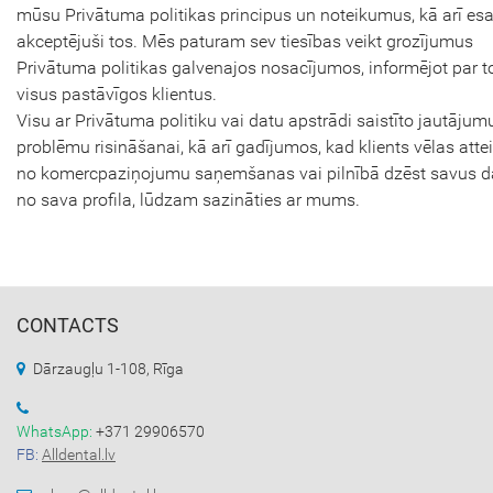
mūsu Privātuma politikas principus un noteikumus, kā arī esa
akceptējuši tos. Mēs paturam sev tiesības veikt grozījumus
Privātuma politikas galvenajos nosacījumos, informējot par t
visus pastāvīgos klientus.
Visu ar Privātuma politiku vai datu apstrādi saistīto jautājum
problēmu risināšanai, kā arī gadījumos, kad klients vēlas attei
no komercpaziņojumu saņemšanas vai pilnībā dzēst savus d
no sava profila, lūdzam sazināties ar mums.
CONTACTS
Dārzaugļu 1-108, Rīga
WhatsApp:
+371 29906570
FB:
Alldental.lv