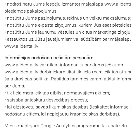
• nodrošinātu Jums iespēju izmantot mājaslapā www.alldenta
pieejamos pakalpojumus;
• nosūtītu Jums paziņojumus, rēķinus un veiktu maksājumus;
• nosūtītu Jums e-pasta ziņojumus, kuriem Jūs esat pieteicies
• nosūtītu Jums jaunumu vēstules un citus mārketinga ziņoj
• atsauktos uz Jūsu jautājumiem vai sūdzībām par mājaslap
www.alldental.lv
Informācijas nodošana trešajām personām
www.alldental.lv var atklāt informāciju par Jums jebkuram
www.alldental.lv darbiniekam tikai tik lielā mērā, cik tas atrun
šajā drošības politikā. Papildus tam mēs varam atklāt inform
par Jums:
• tik lielā mērā, cik tas atbilst normatīvajiem aktiem;
• saistībā ar jebkuru tiesvedības procesu;
• lai aizstāvētu savas likumiskās tiesības (ieskaitot informāci
nodošanu citiem, lai nepieļautu krāpnieciskas darbības).
Mēs izmantojam Google Analytics programmu lai analizētu