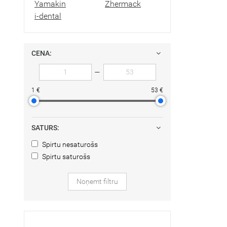
Yamakin
Zhermack
i-dental
CENA:
—
1 €
53 €
SATURS:
Spirtu nesaturošs
Spirtu saturošs
Noņemt filtru