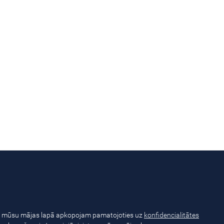
 mūsu mājas lapā apkopojam pamatojoties uz
konfidencialitātes