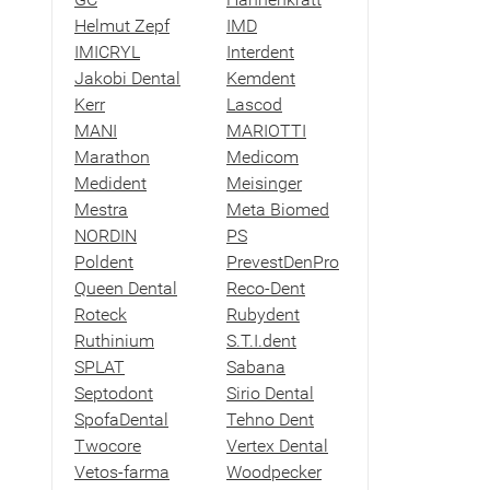
Helmut Zepf
IMD
IMICRYL
Interdent
Jakobi Dental
Kemdent
Kerr
Lascod
MANI
MARIOTTI
Marathon
Medicom
Medident
Meisinger
Mestra
Meta Biomed
NORDIN
PS
Poldent
PrevestDenPro
Queen Dental
Reco-Dent
Roteck
Rubydent
Ruthinium
S.T.I.dent
SPLAT
Sabana
Septodont
Sirio Dental
SpofaDental
Tehno Dent
Twocore
Vertex Dental
Vetos-farma
Woodpecker