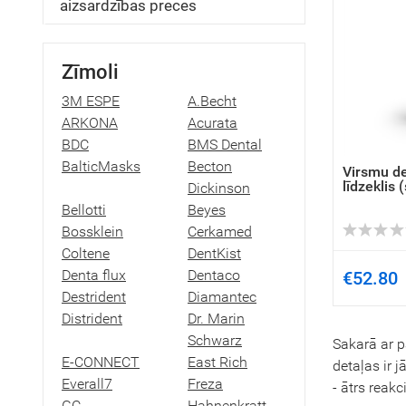
aizsardzības preces
Zīmoli
3M ESPE
A.Becht
ARKONA
Acurata
BDC
BMS Dental
BalticMasks
Becton
Virsmu de
līdzeklis 
Dickinson
Bellotti
Beyes
Bossklein
Cerkamed
Coltene
DentKist
Denta flux
Dentaco
€52.80
Destrident
Diamantec
Distrident
Dr. Marin
Schwarz
Sakarā ar p
E-CONNECT
East Rich
detaļas ir 
Everall7
Freza
- ātrs reak
GC
Hahnenkratt