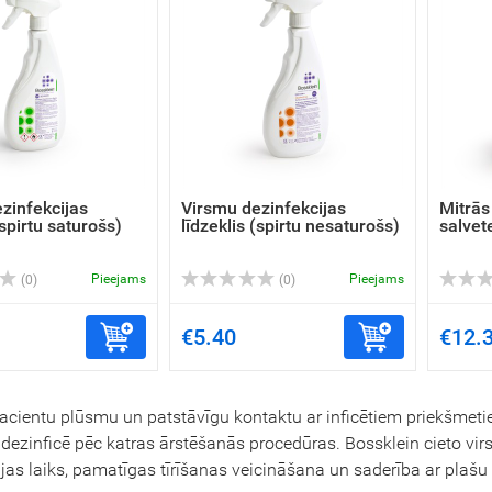
zinfekcijas
Virsmu dezinfekcijas
Mitrās
(spirtu saturošs)
līdzeklis (spirtu nesaturošs)
salvet
Pieejams
Pieejams
(0)
(0)
€5.40
€12.
acientu plūsmu un patstāvīgu kontaktu ar inficētiem priekšmetiem,
jādezinficē pēc katras ārstēšanās procedūras. Bossklein cieto vir
cijas laiks, pamatīgas tīrīšanas veicināšana un saderība ar plašu