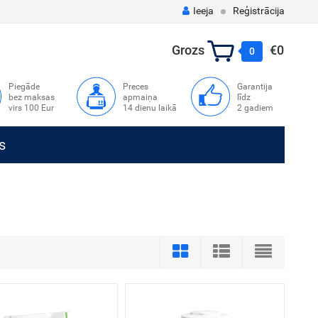
Ieeja
Reģistrācija
Grozs
€0
0
Piegāde
Preces
Garantija
bez maksas
apmaiņa
līdz
virs 100 Eur
14 dienu laikā
2 gadiem
s