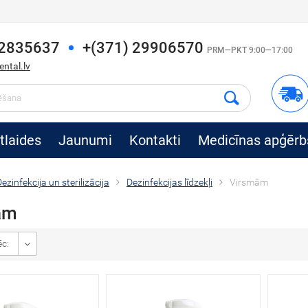
22835637
+(371) 29906570
PRM—PKT 9:00—17:00
ntal.lv
tlaides
Jaunumi
Kontakti
Medicīnas apģērb
ezinfekcija un sterilizācija
Dezinfekcijas līdzekļi
Virsmām
ām
ēc: