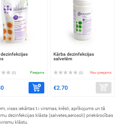
 dezinfekcijas
Kārba dezinfekcijas
es
salvetēm
Pieejams
Nav pieejams
(0)
(0)
30
€2.70
 visas iekārtas t.i virsmas, krēsli, aprīkojums un tā
smu dezinfekcijas klāsta (salvetes,aerosoli) priekšrocības
 virsmu klāstu.