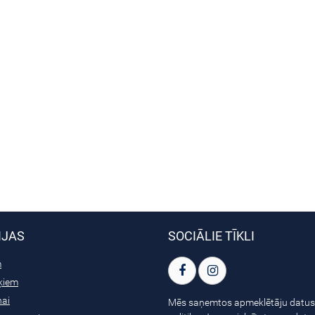
IJAS
SOCIĀLIE TĪKLI
m
ķiem
nai
Mēs saņemtos apmeklētāju datus