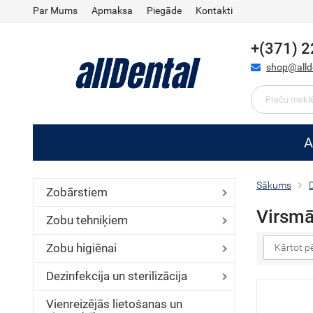
Par Mums
Apmaksa
Piegāde
Kontakti
+(371) 
shop@allde
A
Sākums
D
Zobārstiem
Virsm
Zobu tehniķiem
Zobu higiēnai
Kārtot p
Dezinfekcija un sterilizācija
Vienreizējās lietošanas un