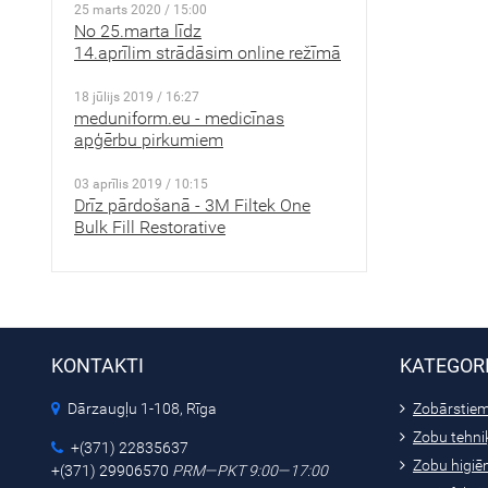
25 marts 2020 / 15:00
No 25.marta līdz
14.aprīlim strādāsim online režīmā
18 jūlijs 2019 / 16:27
meduniform.eu - medicīnas
apģērbu pirkumiem
03 aprīlis 2019 / 10:15
Drīz pārdošanā - 3M Filtek One
Bulk Fill Restorative
KONTAKTI
KATEGOR
Dārzaugļu 1-108, Rīga
Zobārstie
Zobu tehni
+(371) 22835637
Zobu higiē
+(371) 29906570
PRM—PKT 9:00—17:00