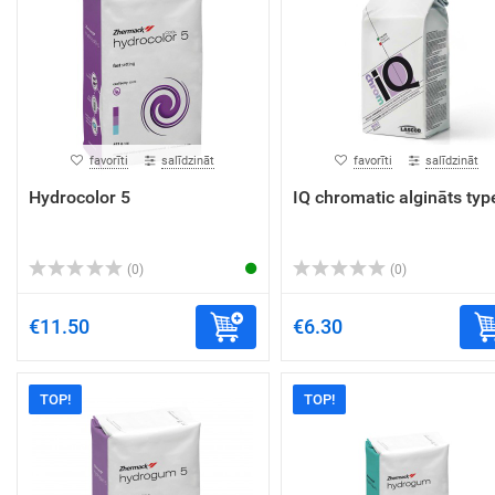
favorīti
salīdzināt
favorīti
salīdzināt
Hydrocolor 5
IQ chromatic algināts typ
(0)
(0)
€11.50
€6.30
TOP!
TOP!