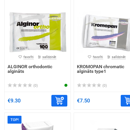
favorīti
salīdzināt
favorīti
salīdzināt
ALGINOR orthodontic
KROMOPAN chromatic
algināts
algināts type1
(0)
(0)
€9.30
€7.50
TOP!