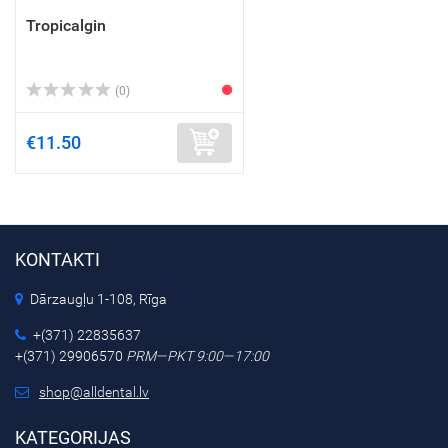
Tropicalgin
(0)
€11.50
KONTAKTI
Dārzaugļu 1-108, Rīga
+(371) 22835637
+(371) 29906570
PRM—PKT 9:00—17:00
shop@alldental.lv
KATEGORIJAS