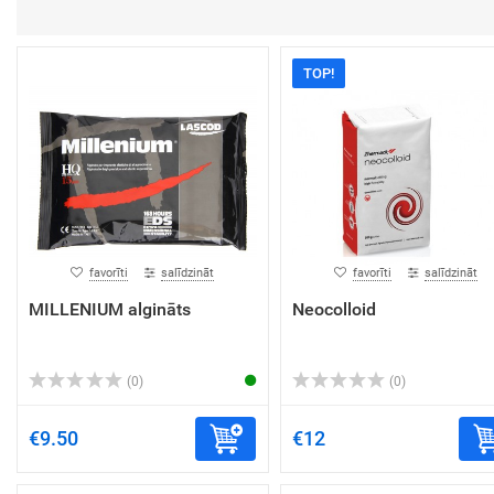
TOP!
favorīti
salīdzināt
favorīti
salīdzināt
MILLENIUM algināts
Neocolloid
(0)
(0)
€9.50
€12