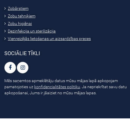
Zobārstiem
Zobu tehniķiem
Zobu higiēnai
Dezinfekcija un sterilizācija
Vienreizējās lietošanas un aizsardzības preces
SOCIĀLIE TĪKLI
Mēs saņemtos apmeklētāju datus mūsu mājas lapā apkopojam
pamatojoties uz
konfidencialitātes politiku
. Ja nepriekrītat savu datu
apkopošanai, Jums ir jāaiziet no mūsu mājas lapas.