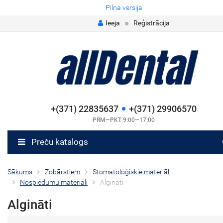
Pilna versija
Ieeja
Reģistrācija
+(371) 22835637
+(371) 29906570
PRM—PKT 9:00—17:00
Preču katalogs
Sākums
Zobārstiem
Stomatoloģiskie materiāli
Nospiedumu materiāli
Algināti
Algināti