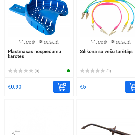
favorīti
salīdzināt
favorīti
salīdzināt
Plastmasas nospiedumu
Silikona salvešu turētājs
karotes
(0)
(0)
€0.90
€5