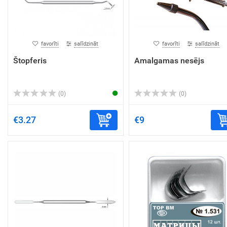
favorīti
salīdzināt
favorīti
salīdzināt
Štopferis
Amalgamas nesējs
(0)
(0)
€3.27
€9