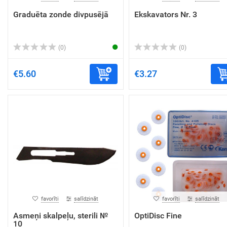
Graduēta zonde divpusējā
Ekskavators Nr. 3
(0)
(0)
€5.60
€3.27
favorīti
salīdzināt
favorīti
salīdzināt
Asmeņi skalpeļu, sterili №
OptiDisc Fine
10