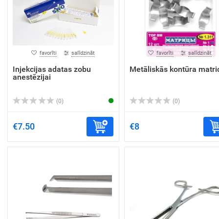
favorīti
salīdzināt
favorīti
salīdzināt
Injekcijas adatas zobu
Metāliskās kontūra matri
anestēzijai
(0)
(0)
€7.50
€8