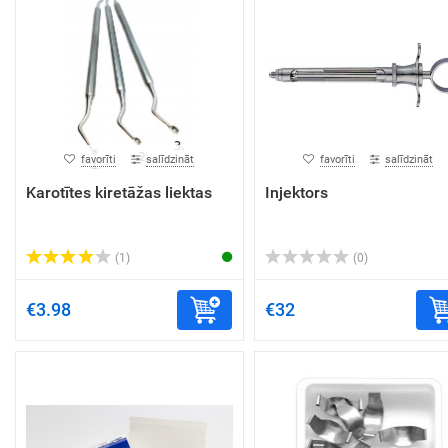
favorīti
salīdzināt
favorīti
salīdzināt
Karotītes kiretāžas liektas
Injektors
(1)
(0)
€3.98
€32