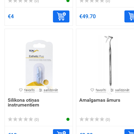
(0)
(0)
€4
€49.70
favorīti
salīdzināt
favorīti
salīdzināt
Silikona otiņas
Amalgamas āmurs
instrumentiem
(0)
(0)