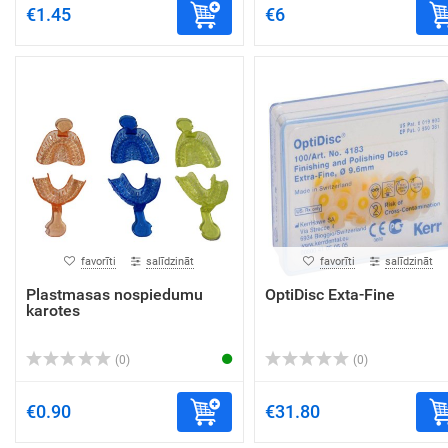
€1.45
€6
favorīti
salīdzināt
favorīti
salīdzināt
Plastmasas nospiedumu
OptiDisc Exta-Fine
karotes
(0)
(0)
€0.90
€31.80