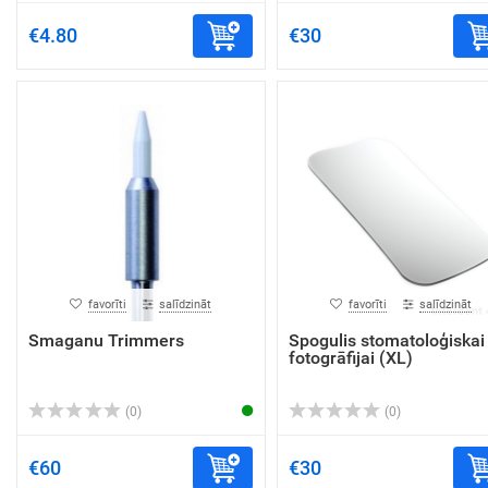
€4.80
€30
favorīti
salīdzināt
favorīti
salīdzināt
Smaganu Trimmers
Spogulis stomatoloģiskai
fotogrāfijai (XL)
(0)
(0)
€60
€30