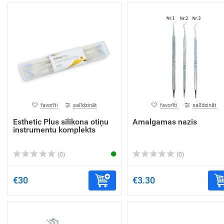
favorīti
salīdzināt
favorīti
salīdzināt
Esthetic Plus silikona otiņu
Amalgamas nazis
instrumentu komplekts
(0)
(0)
€30
€3.30