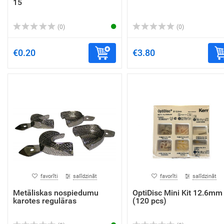
15
(0)
(0)
€0.20
€3.80
favorīti
salīdzināt
favorīti
salīdzināt
Metāliskas nospiedumu
OptiDisc Mini Kit 12.6mm
karotes regulāras
(120 pcs)