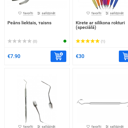
favorīti
salīdzināt
favorīti
salīdzināt
Peāns liektais, тaisns
Kirete ar silikona rokturi
(speciālā)
(0)
(1)
€7.90
€30
favorīti
salīdzināt
favorīti
salīdzināt