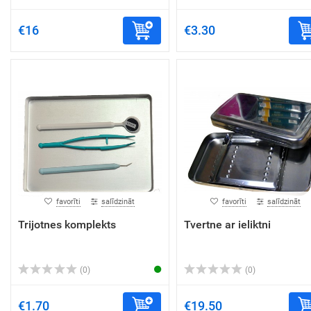
€16
€3.30
favorīti
salīdzināt
favorīti
salīdzināt
Trijotnes komplekts
Tvertne ar ieliktni
(0)
(0)
€1.70
€19.50