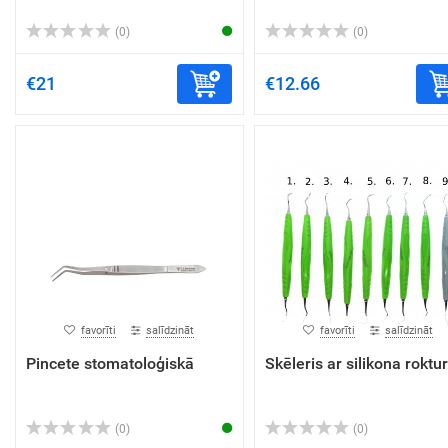
(0)
(0)
€21
€12.66
favorīti
salīdzināt
favorīti
salīdzināt
Pincete stomatoloģiskā
Skēleris ar silikona roktur
(0)
(0)