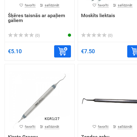
favorīti
salīdzināt
favorīti
salīdzināt
Šķēres taisnās ar apaļiem
Moskīts liektais
galiem
(0)
(0)
€5.10
€7.50
favorīti
salīdzināt
favorīti
salīdzināt
Kirete Gracey
Zondes zobu