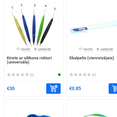
favorīti
salīdzināt
favorīti
salīdzināt
Kirete ar silikona rokturi
Skalpelis (vienreizējais)
(universāla)
(0)
(0)
€30
€0.85