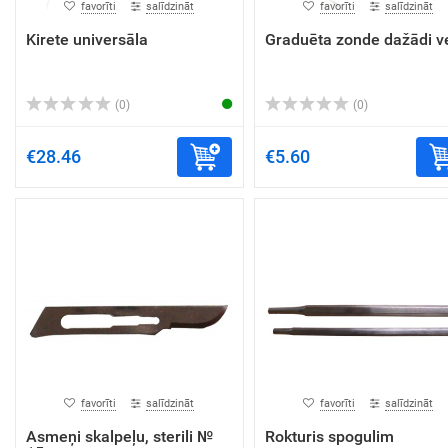
favorīti
salīdzināt
favorīti
salīdzināt
Kirete universāla
Graduēta zonde dažādi ve
(0)
(0)
€28.46
€5.60
favorīti
salīdzināt
favorīti
salīdzināt
Asmeņi skalpeļu, sterili №
Rokturis spogulim