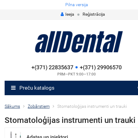
Pilna versija
Ieeja
Reģistrācija
+(371) 22835637
+(371) 29906570
PRM—PKT 9:00—17:00
Preču katalogs
Sākums
Zobārstiem
Stomatoloģijas instrumenti un trauki
Stomatoloģijas instrumenti un trauki
Adatas un injektori