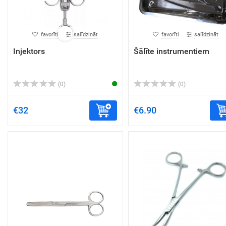
favorīti
salīdzināt
favorīti
salīdzināt
Injektors
Šālīte instrumentiem
(0)
(0)
€32
€6.90