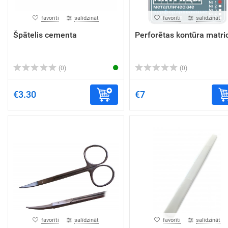
favorīti
salīdzināt
favorīti
salīdzināt
Špātelis cementa
Perforētas kontūra matri
(0)
(0)
€3.30
€7
favorīti
salīdzināt
favorīti
salīdzināt