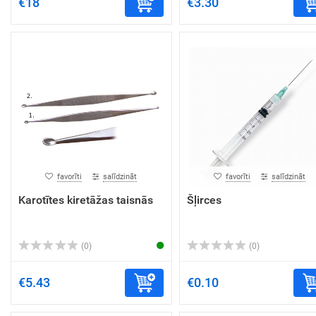
€18
€3.30
favorīti
salīdzināt
favorīti
salīdzināt
Karotītes kiretāžas taisnās
Šļirces
(0)
(0)
€5.43
€0.10