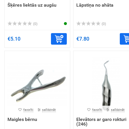
Šķēres liektās uz augšu
Lāpstiņa no ahāta
(0)
(0)
€5.10
€7.80
favorīti
salīdzināt
favorīti
salīdzināt
Maigles bērnu
Elevātors ar garo rokturi
(246)