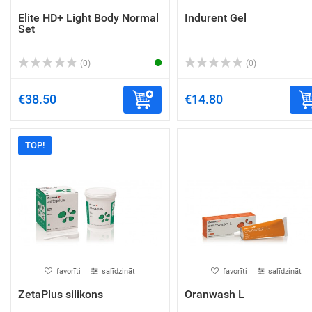
Elite HD+ Light Body Normal
Indurent Gel
Set
(0)
(0)
€38.50
€14.80
TOP!
favorīti
salīdzināt
favorīti
salīdzināt
ZetaPlus silikons
Oranwash L