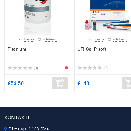
favorīti
salīdzināt
favorīti
salīdzināt
Titanium
UFI Gel P soft
(0)
(0)
€56.50
€148
KONTAKTI
Dārzaugļu 1-108, Rīga