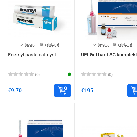
favorīti
salīdzināt
favorīti
salīdzināt
Enersyl paste catalyst
UFI Gel hard SC komplekt
(0)
(0)
€9.70
€195