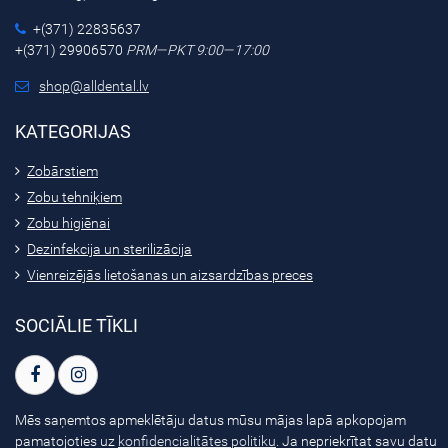
+(371) 22835637
+(371) 29906570
PRM—PKT 9:00—17:00
shop@alldental.lv
KATEGORIJAS
Zobārstiem
Zobu tehniķiem
Zobu higiēnai
Dezinfekcija un sterilizācija
Vienreizējās lietošanas un aizsardzības preces
SOCIĀLIE TĪKLI
Mēs saņemtos apmeklētāju datus mūsu mājas lapā apkopojam
pamatojoties uz
konfidencialitātes politiku
. Ja nepriekrītat savu datu