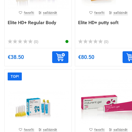
favorīti
salīdzināt
favorīti
salīdzināt
Elite HD+ Regular Body
Elite HD+ putty soft
(0)
(0)
€38.50
€80.50
TOP!
favorīti
salīdzināt
favorīti
salīdzināt