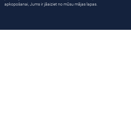
apkopošanai, Jums ir jāaiziet no mūsu mājas lapas.