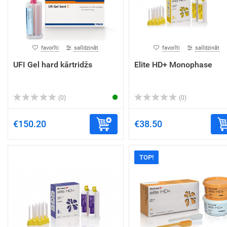
favorīti
salīdzināt
favorīti
salīdzināt
UFI Gel hard kārtridžs
Elite HD+ Monophase
(0)
(0)
€150.20
€38.50
TOP!