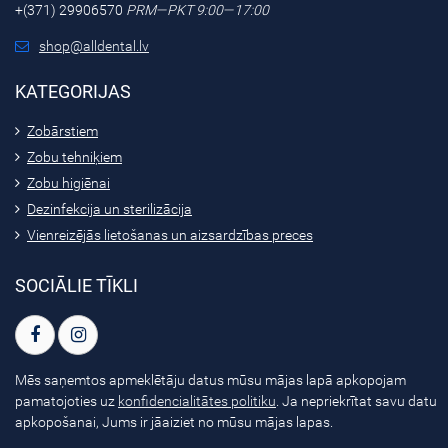
+(371) 29906570
PRM—PKT 9:00—17:00
shop@alldental.lv
KATEGORIJAS
Zobārstiem
Zobu tehniķiem
Zobu higiēnai
Dezinfekcija un sterilizācija
Vienreizējās lietošanas un aizsardzības preces
SOCIĀLIE TĪKLI
Mēs saņemtos apmeklētāju datus mūsu mājas lapā apkopojam
pamatojoties uz
konfidencialitātes politiku
. Ja nepriekrītat savu datu
apkopošanai, Jums ir jāaiziet no mūsu mājas lapas.