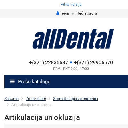
Pilna versija
Ieeja
Reģistrācija
+(371) 22835637
+(371) 29906570
PRM—PKT 9:00—17:00
Preču katalogs
Sākums
Zobārstiem
Stomatoloģiskie materiāli
Artikulācija un oklūzija
Artikulācija un oklūzija