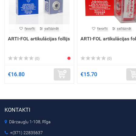
favorīti
salīdzināt
favorīti
salīdzināt
ARTI-FOL artikulācijas follijs
ARTI-FOL artikulācijas fol
(0)
(0)
€16.80
€15.70
KONTAKTI
Dārzaugļu 1-108, Rīga
+(371) 22835637