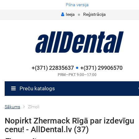
Pilna versija
Ieeja
Reģistrācija
+(371) 22835637
+(371) 29906570
PRM—PKT 9:00—17:00
Preču katalogs
Sākums
Zīmoli
Nopirkt Zhermack Rīgā par izdevīgu
cenu! - AllDental.lv (37)