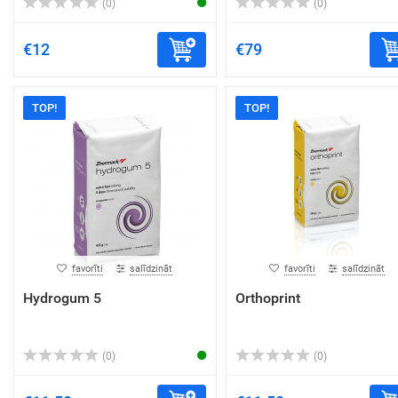
(0)
(0)
€12
€79
TOP!
TOP!
favorīti
salīdzināt
favorīti
salīdzināt
Hydrogum 5
Orthoprint
(0)
(0)