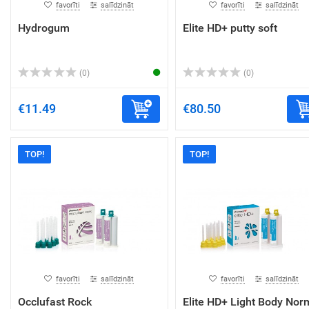
favorīti
salīdzināt
favorīti
salīdzināt
Hydrogum
Elite HD+ putty soft
(0)
(0)
€11.49
€80.50
TOP!
TOP!
favorīti
salīdzināt
favorīti
salīdzināt
Occlufast Rock
Elite HD+ Light Body Nor