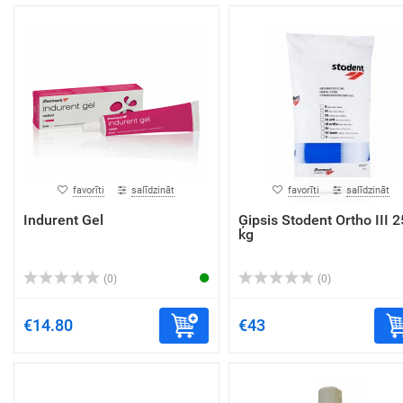
favorīti
salīdzināt
favorīti
salīdzināt
Indurent Gel
Ģipsis Stodent Ortho III 2
kg
(0)
(0)
€14.80
€43