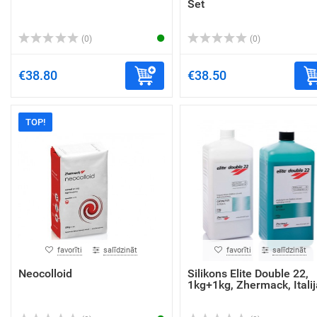
Set
(0)
(0)
€38.80
€38.50
TOP!
favorīti
salīdzināt
favorīti
salīdzināt
Neocolloid
Silikons Elite Double 22,
1kg+1kg, Zhermack, Italij