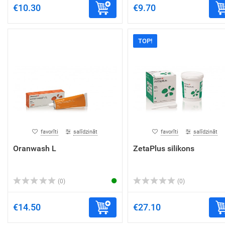
€10.30
€9.70
TOP!
favorīti
salīdzināt
favorīti
salīdzināt
Oranwash L
ZetaPlus silikons
(0)
(0)
€14.50
€27.10