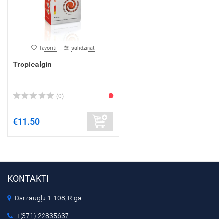
favorīti
salīdzināt
Tropicalgin
(0)
€11.50
KONTAKTI
Dārzaugļu 1-108, Rīga
+(371) 22835637