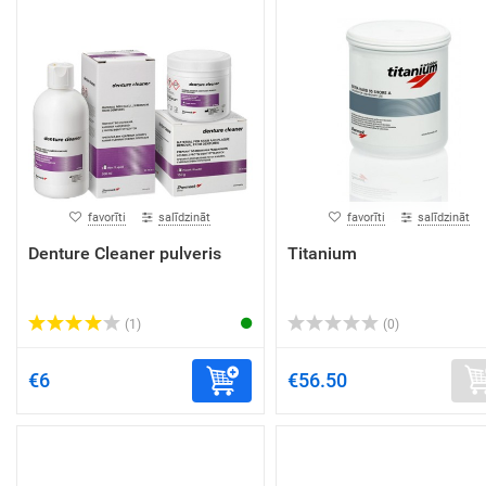
favorīti
salīdzināt
favorīti
salīdzināt
Denture Cleaner pulveris
Titanium
(1)
(0)
€6
€56.50