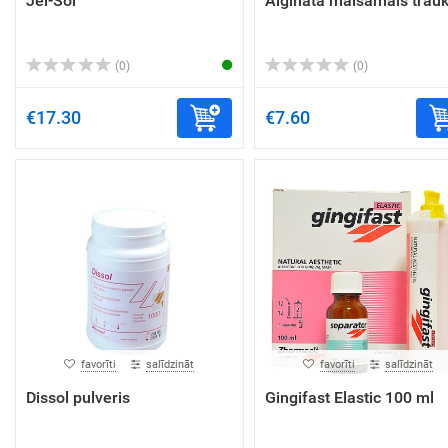
Jel-Sol
Algināta maisāmais trau
(0)
(0)
€17.30
€7.60
favorīti
salīdzināt
favorīti
salīdzināt
Dissol pulveris
Gingifast Elastic 100 ml