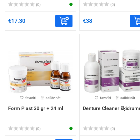
(0)
(0)
€17.30
€38
favorīti
salīdzināt
favorīti
salīdzināt
Form Plast 30 gr + 24 ml
Denture Cleaner šķidrum
(0)
(0)