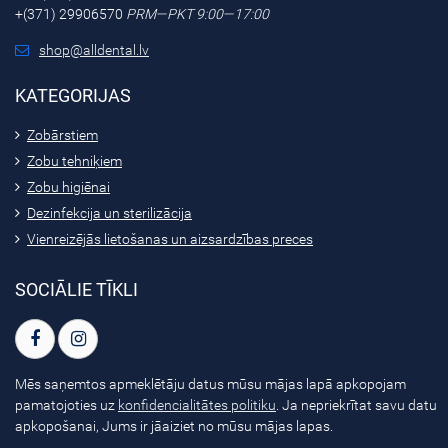
+(371) 29906570
PRM—PKT 9:00—17:00
shop@alldental.lv
KATEGORIJAS
Zobārstiem
Zobu tehniķiem
Zobu higiēnai
Dezinfekcija un sterilizācija
Vienreizējās lietošanas un aizsardzības preces
SOCIĀLIE TĪKLI
Mēs saņemtos apmeklētāju datus mūsu mājas lapā apkopojam
pamatojoties uz
konfidencialitātes politiku
. Ja nepriekrītat savu datu
apkopošanai, Jums ir jāaiziet no mūsu mājas lapas.