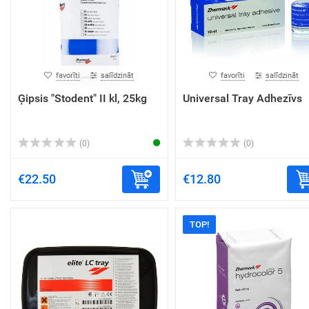
favorīti
salīdzināt
favorīti
salīdzināt
Ģipsis "Stodent" II kl, 25kg
Universal Tray Adhezīvs
(0)
(0)
€22.50
€12.80
TOP!