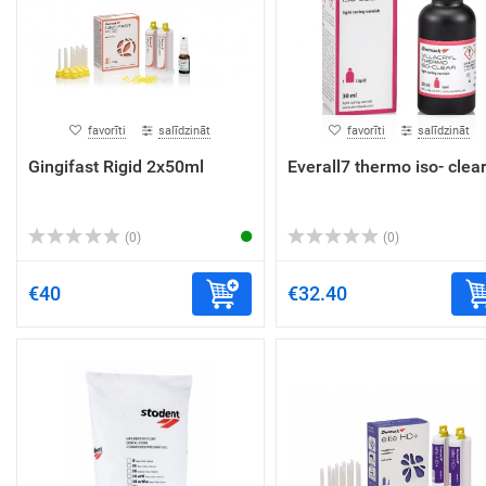
favorīti
salīdzināt
favorīti
salīdzināt
Gingifast Rigid 2x50ml
Everall7 thermo iso- clea
(0)
(0)
€40
€32.40