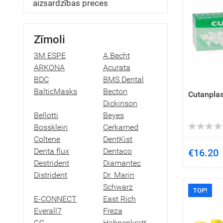
aizsardzības preces
Zīmoli
3M ESPE
A.Becht
ARKONA
Acurata
BDC
BMS Dental
BalticMasks
Becton
Cutanplas
Dickinson
Bellotti
Beyes
Bossklein
Cerkamed
Coltene
DentKist
Denta flux
Dentaco
€16.20
Destrident
Diamantec
Distrident
Dr. Marin
Schwarz
TOP!
E-CONNECT
East Rich
Everall7
Freza
GC
Hahnenkratt