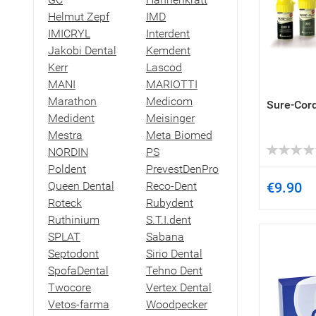
Helmut Zepf
IMD
IMICRYL
Interdent
Jakobi Dental
Kemdent
Kerr
Lascod
MANI
MARIOTTI
Marathon
Medicom
Sure-Cord
Medident
Meisinger
Mestra
Meta Biomed
NORDIN
PS
Poldent
PrevestDenPro
Queen Dental
Reco-Dent
€9.90
Roteck
Rubydent
Ruthinium
S.T.I.dent
SPLAT
Sabana
Septodont
Sirio Dental
SpofaDental
Tehno Dent
Twocore
Vertex Dental
Vetos-farma
Woodpecker