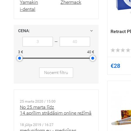
Yamakin
Zhermack
i-dental
CENA:
Retract P
—
3 €
40 €
€28
Noņemt filtru
25 marts 2020 / 15:00
No 25.marta līdz
14.aprīlim strādāsim online režīmā
18 jūlijs 2019 / 16:27
meduniform.eu - medicīnas