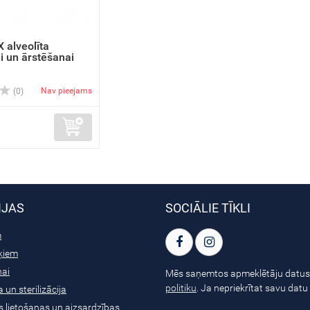
 alveolīta
ei un ārstēšanai
Nav pieejams
(0)
IJAS
SOCIĀLIE TĪKLI
m
ķiem
nai
Mēs saņemtos apmeklētāju datus
politiku
. Ja nepriekrītat savu dat
 un sterilizācija
s lietošanas un aizsardzības