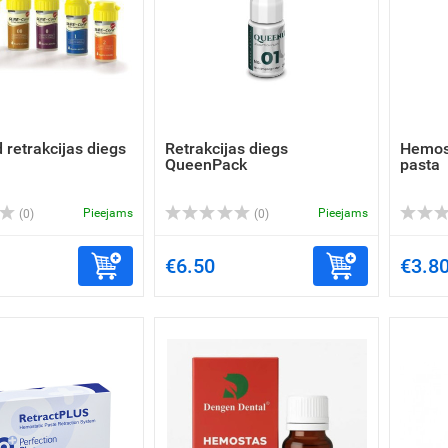
 retrakcijas diegs
Retrakcijas diegs
Hemost
QueenPack
pasta
Pieejams
Pieejams
(0)
(0)
€6.50
€3.8