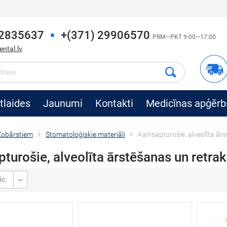
22835637
+(371) 29906570
PRM—PKT 9:00—17:00
ntal.lv
tlaides
Jaunumi
Kontakti
Medicīnas apģērb
Zobārstiem
Stomatoloģiskie materiāli
Asinsapturošie, alveolīta ārs
turošie, alveolīta ārstēšanas un retrakc
ēc: