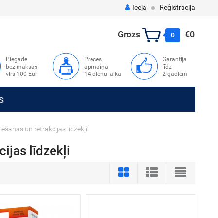
Ieeja
Reģistrācija
Grozs
€0
0
Piegāde
Preces
Garantija
bez maksas
apmaiņa
līdz
virs 100 Eur
14 dienu laikā
2 gadiem
s
tēšanas un retrakcijas līdzekļi
ijas līdzekļi