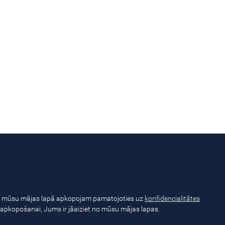
 mūsu mājas lapā apkopojam pamatojoties uz
konfidencialitātes
u apkopošanai, Jums ir jāaiziet no mūsu mājas lapas.