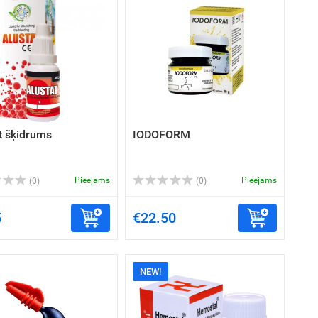
t šķidrums
IODOFORM
Pieejams
Pieejams
(0)
(0)
5
€22.50
NEW!