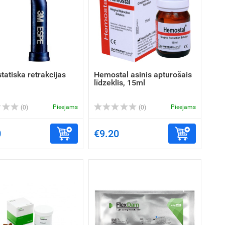
atiska retrakcijas
Hemostal asinis apturošais
līdzeklis, 15ml
Pieejams
Pieejams
(0)
(0)
0
€9.20