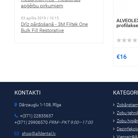
apģērbu pirkumiem
03 aprīlis 2019 / 10:15
ALVEOLEX
Drīz pārdošanā - 3M Filtek One
profilaks
Bulk Fill Restorative
€16
KONTAKTI
KATEGOR
Dārzaugļu 1-108, Rīga
Zobārstie
Zobu tehni
+(371) 22835637
Zobu higiē
+(371) 29906570
PRM—PKT 9:00—17:00
Dezinfekcija
shop@alldental.lv
Vienreizējā