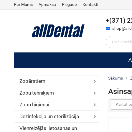
Par Mums
Apmaksa
Piegāde
Kontakti
+(371) 
shop@allde
A
Sākums
Zobārstiem
Asinsap
Zobu tehniķiem
Zobu higiēnai
Kārtot p
Dezinfekcija un sterilizācija
Vienreizējās lietošanas un