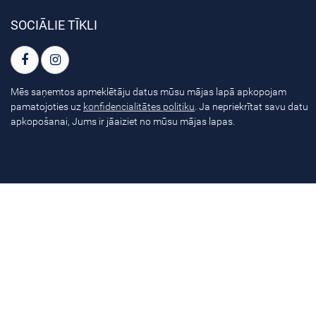
SOCIĀLIE TĪKLI
Mēs saņemtos apmeklētāju datus mūsu mājas lapā apkopojam
pamatojoties uz
konfidencialitātes politiku
. Ja nepriekrītat savu datu
apkopošanai, Jums ir jāaiziet no mūsu mājas lapas.