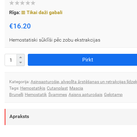
Rīga:
Tikai daži gabali
€16.20
Hemostatiski sūklīši pēc zobu ekstrakcijas
Pirkt
Kategorija:
Asinsapturošie, alveolīta ārstēšanas un retrakcijas līdzek
Tags:
Hemostatiķis
Cutanplast
Mascia
Brunelli
Hemostatik
Švammes
Asisns apturošais
Gelotamp
Apraksts