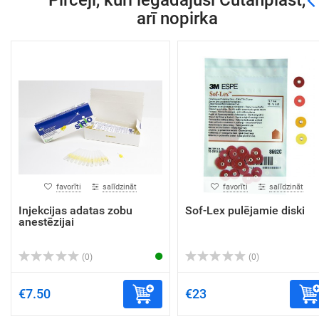
Pircēji, kuri iegādājuši Cutanplast,
arī nopirka
favorīti
salīdzināt
favorīti
salīdzināt
Injekcijas adatas zobu
Sof-Lex pulējamie diski
anestēzijai
(0)
(0)
€7.50
€23