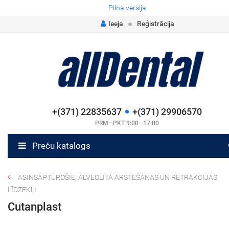
Pilna versija
Ieeja
Reģistrācija
+(371) 22835637
+(371) 29906570
PRM—PKT 9:00—17:00
Preču katalogs
ASINSAPTUROŠIE, ALVEOLĪTA ĀRSTĒŠANAS UN RETRAKCIJAS
LĪDZEKĻI
Cutanplast