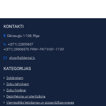
KONTAKTI
Dārzaugļu 1-108, Rīga
+(371) 22835637
+(371) 29906570
PRM—PKT 9:00—17:00
shop@alldental.lv
KATEGORIJAS
Zobārstiem
Zobu tehniķiem
Zobu higiēnai
Dezinfekcija un sterilizācija
Vienreizējās lietošanas un aizsardzības preces