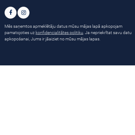
Mēs saņemtos apmeklētāju datus mūsu mājas lapā apkopojam
pamatojoties uz
konfidencialitātes politiku
. Ja nepriekrītat savu datu
apkopošanai, Jums ir jāaiziet no mūsu mājas lapas.