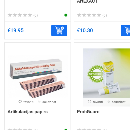
ArtEXACT
(0)
(0)
€19.95
€10.30
favorīti
salīdzināt
favorīti
salīdzināt
Artikulācijas papīrs
ProfiGuard