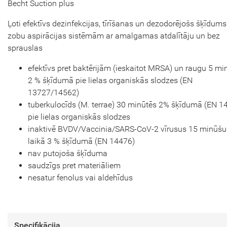
Becht Suction plus
Ļoti efektīvs dezinfekcijas, tīrīšanas un dezodorējošs šķīdums
zobu aspirācijas sistēmām ar amalgamas atdalītāju un bez
sprauslas
efektīvs pret baktērijām (ieskaitot MRSA) un raugu 5 mi
2 % šķīdumā pie lielas organiskās slodzes (EN
13727/14562)
tuberkulocīds (M. terrae) 30 minūtēs 2% šķīdumā (EN 1
pie lielas organiskās slodzes
inaktivē BVDV/Vaccinia/SARS-CoV-2 vīrusus 15 minūšu
laikā 3 % šķīdumā (EN 14476)
nav putojoša šķīduma
saudzīgs pret materiāliem
nesatur fenolus vai aldehīdus
Specifikācija