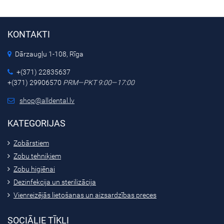
KONTAKTI
Dārzaugļu 1-108, Rīga
+(371) 22835637
+(371) 29906570
PRM—PKT 9:00—17:00
shop@alldental.lv
KATEGORIJAS
Zobārstiem
Zobu tehniķiem
Zobu higiēnai
Dezinfekcija un sterilizācija
Vienreizējās lietošanas un aizsardzības preces
SOCIĀLIE TĪKLI