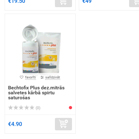
€19.50
€49
favorīti
salīdzināt
Bechtofix Plus dez.mitrās
salvetes kārbā spirtu
saturošas
(0)
€4.90