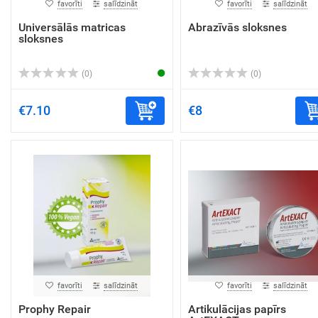
favorīti
salīdzināt
favorīti
salīdzināt
Universālās matricas
Abrazīvās sloksnes
sloksnes
(0)
(0)
€7.10
€8
favorīti
salīdzināt
favorīti
salīdzināt
Prophy Repair
Artikulācijas papīrs