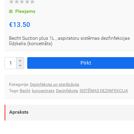
Pieejams
€13.50
Becht Suction plus 1L , aspiratoru sistēmas dezfinfekcijas
līdzkelis (koncetrāts)
Pirkt
Kategorija:
Dezinfekcija un sterilizācija
Tags:
Becht
koncentrats
Dezinfekcija
SISTĒMAS DEZINFEKCIJA
Apraksts