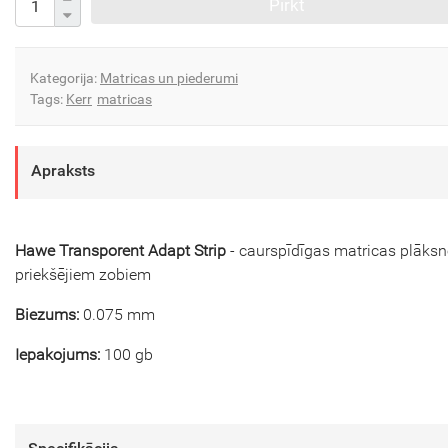
Pirkt
Kategorija:
Matricas un piederumi
Tags:
Kerr
matricas
Apraksts
Hawe Transporent Adapt Strip
- caurspīdīgas matricas plāks
priekšējiem zobiem
Biezums:
0.075 mm
Iepakojums:
100 gb