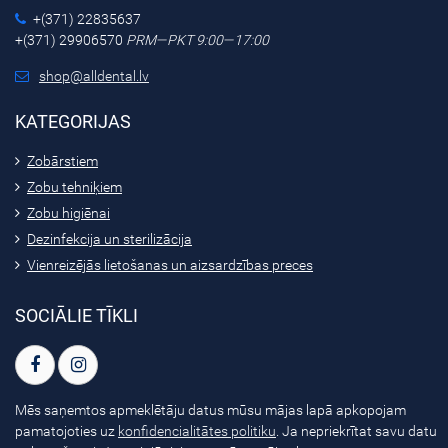
+(371) 22835637
+(371) 29906570
PRM—PKT 9:00—17:00
shop@alldental.lv
KATEGORIJAS
Zobārstiem
Zobu tehniķiem
Zobu higiēnai
Dezinfekcija un sterilizācija
Vienreizējās lietošanas un aizsardzības preces
SOCIĀLIE TĪKLI
Mēs saņemtos apmeklētāju datus mūsu mājas lapā apkopojam
pamatojoties uz
konfidencialitātes politiku
. Ja nepriekrītat savu datu