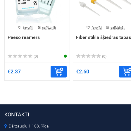
favorīti
salīdzināt
favorīti
salīdzināt
Peeso reamers
Fiber stikla šķiedras tapas
(0)
(0)
€2.37
€2.60
KONTAKTI
Dārzaugļu 1-108, Rīga