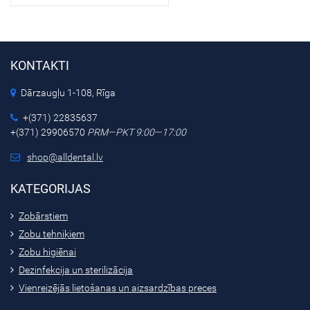
KONTAKTI
Dārzaugļu 1-108, Rīga
+(371) 22835637
+(371) 29906570
PRM—PKT 9:00—17:00
shop@alldental.lv
KATEGORIJAS
Zobārstiem
Zobu tehniķiem
Zobu higiēnai
Dezinfekcija un sterilizācija
Vienreizējās lietošanas un aizsardzības preces