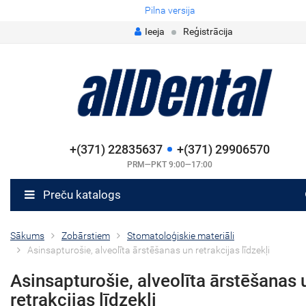
Pilna versija
Ieeja
Reģistrācija
+(371) 22835637
+(371) 29906570
PRM—PKT 9:00—17:00
Preču katalogs
Sākums
Zobārstiem
Stomatoloģiskie materiāli
Asinsapturošie, alveolīta ārstēšanas un retrakcijas līdzekļi
Asinsapturošie, alveolīta ārstēšanas 
retrakcijas līdzekļi