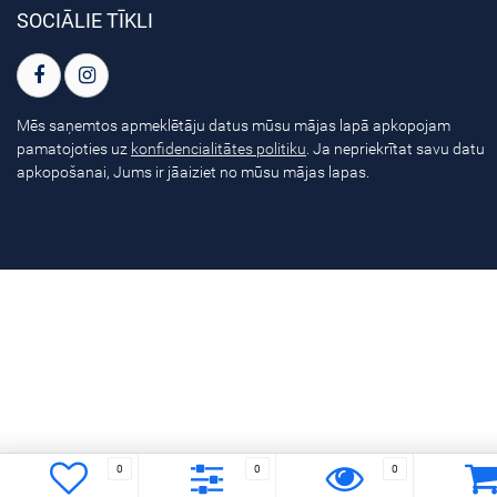
SOCIĀLIE TĪKLI
Mēs saņemtos apmeklētāju datus mūsu mājas lapā apkopojam
pamatojoties uz
konfidencialitātes politiku
. Ja nepriekrītat savu datu
apkopošanai, Jums ir jāaiziet no mūsu mājas lapas.
0
0
0