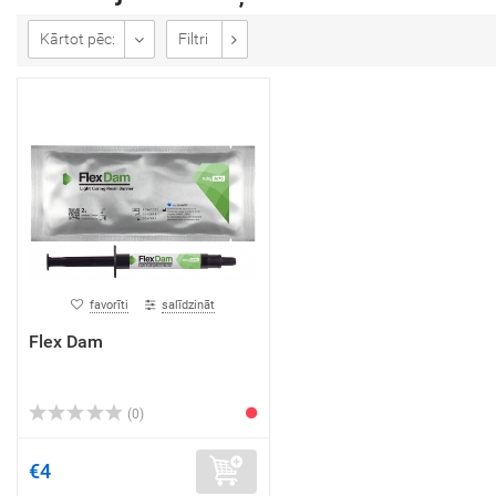
Kārtot pēc:
Filtri
favorīti
salīdzināt
Flex Dam
(0)
€4