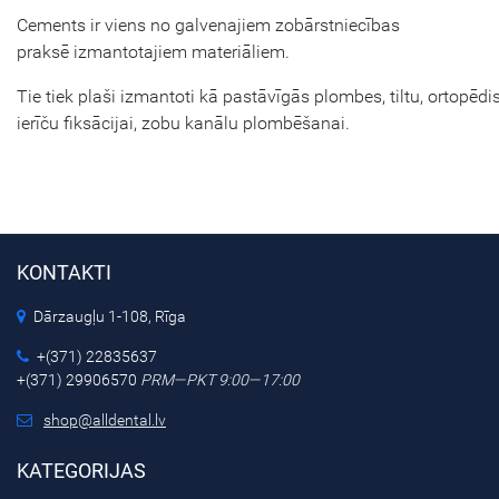
Cements ir viens no galvenajiem zobārstniecības
praksē izmantotajiem materiāliem.
Tie tiek plaši izmantoti kā pastāvīgās plombes, tiltu, ortopēdi
ierīču fiksācijai, zobu kanālu plombēšanai.
KONTAKTI
Dārzaugļu 1-108, Rīga
+(371) 22835637
+(371) 29906570
PRM—PKT 9:00—17:00
shop@alldental.lv
KATEGORIJAS