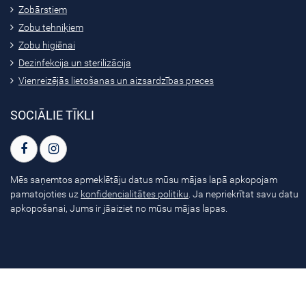
Zobārstiem
Zobu tehniķiem
Zobu higiēnai
Dezinfekcija un sterilizācija
Vienreizējās lietošanas un aizsardzības preces
SOCIĀLIE TĪKLI
Mēs saņemtos apmeklētāju datus mūsu mājas lapā apkopojam
pamatojoties uz
konfidencialitātes politiku
. Ja nepriekrītat savu datu
apkopošanai, Jums ir jāaiziet no mūsu mājas lapas.