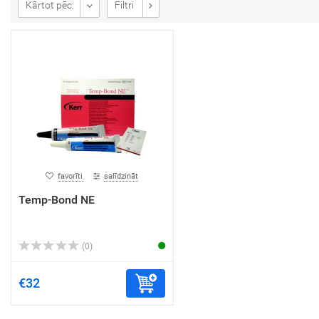
Kārtot pēc:
Filtri
favorīti
salīdzināt
Temp-Bond NE
(0)
€32