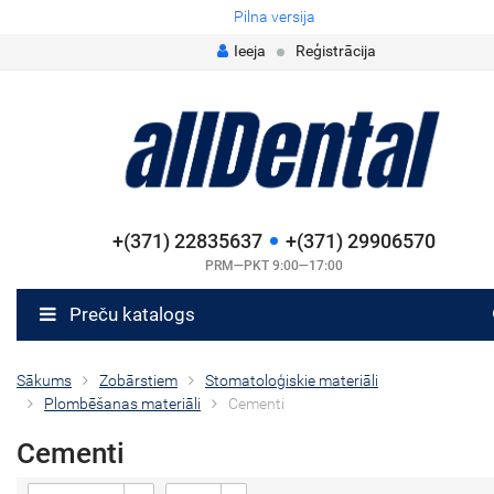
Pilna versija
Ieeja
Reģistrācija
+(371) 22835637
+(371) 29906570
PRM—PKT 9:00—17:00
Preču katalogs
Sākums
Zobārstiem
Stomatoloģiskie materiāli
Plombēšanas materiāli
Cementi
Cementi