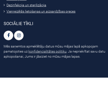
Dezinfekcija un sterilizācija
Vienreizējās lietošanas un aizsardzības preces
SOCIĀLIE TĪKLI
Mēs saņemtos apmeklētāju datus mūsu mājas lapā apkopojam
pamatojoties uz
konfidencialitātes politiku
. Ja nepriekrītat savu datu
apkopošanai, Jums ir jāaiziet no mūsu mājas lapas.