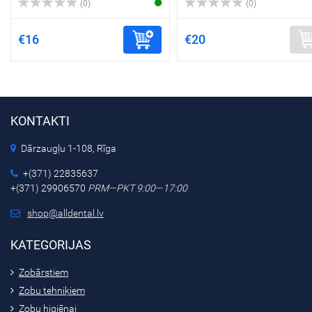
(0)
(0)
€16
€20
KONTAKTI
Dārzaugļu 1-108, Rīga
+(371) 22835637
+(371) 29906570
PRM—PKT 9:00—17:00
shop@alldental.lv
KATEGORIJAS
Zobārstiem
Zobu tehniķiem
Zobu higiēnai