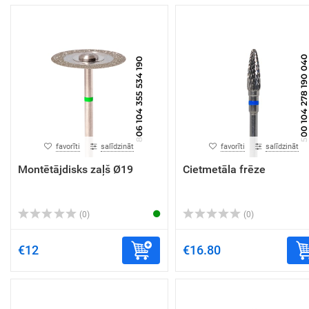
favorīti
salīdzināt
favorīti
salīdzināt
Montētājdisks zaļš Ø19
Cietmetāla frēze
(0)
(0)
€12
€16.80