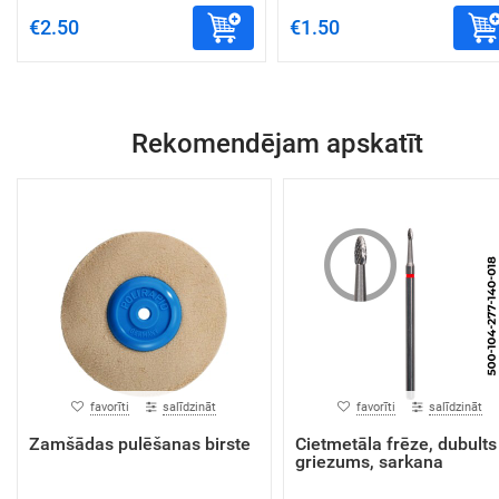
€2.50
€1.50
Rekomendējam apskatīt
favorīti
salīdzināt
favorīti
salīdzināt
Zamšādas pulēšanas birste
Cietmetāla frēze, dubults
griezums, sarkana