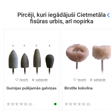
Pircēji, kuri iegādājuši Cietmetāla
fisūras urbis, arī nopirka
favorīti
salīdzināt
favorīti
salīdzināt
Gumijas pulējamās galviņas
Birstīte kokvilna
(0)
(0)