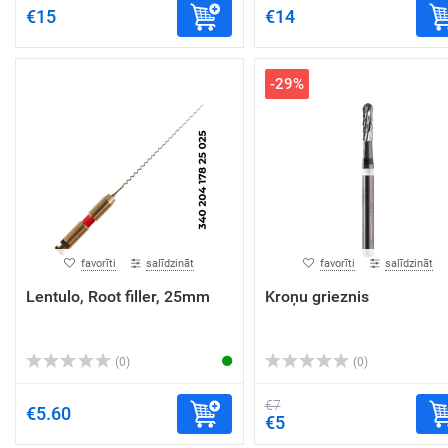
€15
€14
-29%
favorīti
salīdzināt
favorīti
salīdzināt
Lentulo, Root filler, 25mm
Kroņu grieznis
(0)
(0)
€7
€5.60
€5