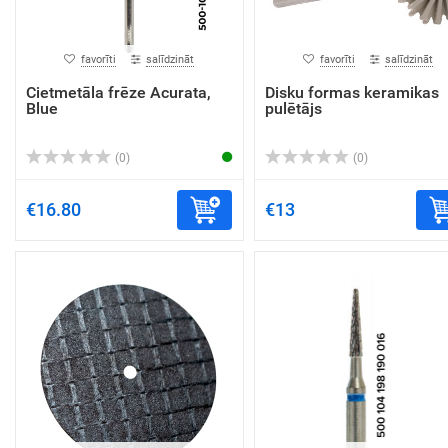
favorīti
salīdzināt
favorīti
salīdzināt
Cietmetāla frēze Acurata,
Disku formas keramikas
Blue
pulētājs
(0)
(0)
€16.80
€13