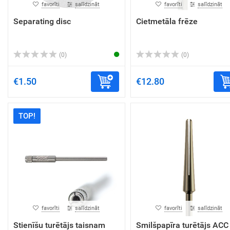
favorīti
salīdzināt
favorīti
salīdzināt
Separating disc
Cietmetāla frēze
(0)
(0)
€1.50
€12.80
TOP!
favorīti
salīdzināt
favorīti
salīdzināt
Stienīšu turētājs taisnam
Smilšpapīra turētājs ACC