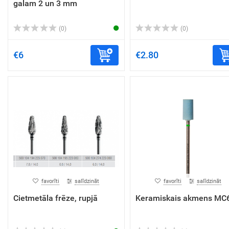
galam 2 un 3 mm
(0)
(0)
€6
€2.80
favorīti
salīdzināt
favorīti
salīdzināt
Cietmetāla frēze, rupjā
Keramiskais akmens MC