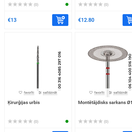
(0)
(0)
€13
€12.80
favorīti
salīdzināt
favorīti
salīdzināt
Ķirurģijas urbis
Montētājdisks sarkans Ø
(0)
(0)