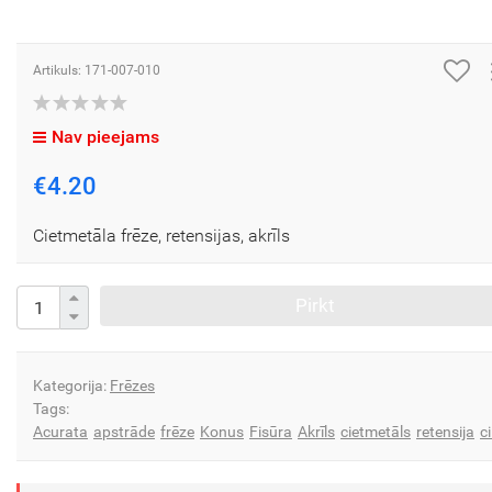
Artikuls: 171-007-010
Nav pieejams
€4.20
Cietmetāla frēze, retensijas, akrīls
Pirkt
Kategorija:
Frēzes
Tags:
Acurata
apstrāde
frēze
Konus
Fisūra
Akrīls
cietmetāls
retensija
ci