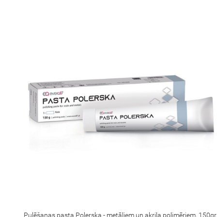
Pulēšanas pasta Polerska - metāliem un akrila polimēriem, 150gr