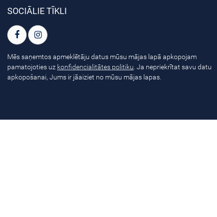
SOCIĀLIE TĪKLI
Mēs saņemtos apmeklētāju datus mūsu mājas lapā apkopojam
pamatojoties uz
konfidencialitātes politiku
. Ja nepriekrītat savu datu
apkopošanai, Jums ir jāaiziet no mūsu mājas lapas.