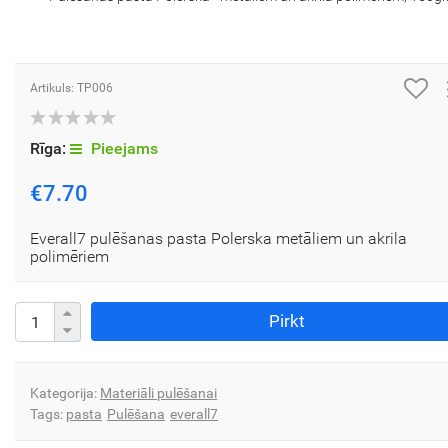
Artikuls: TP006
Rīga:
Pieejams
€7.70
Everall7 pulēšanas pasta Polerska metāliem un akrila
polimēriem
Pirkt
Kategorija:
Materiāli pulēšanai
Tags:
pasta
Pulēšana
everall7