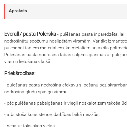
Apraksts
Everall7 pasta Polerska
- pulēšanas pasta ir paredzēta, lai
nodrošinātu spožumu noslīpētām virsmām. Var tikt izmantot
pulēšanai tādiem materiāliem, kā metāliem un akrila polimēr
Pulēšanas pasta nodrošina labas saķeres īpašības ar pulēja
virsmu lietošanas laikā.
Priekšrocības:
- pulēšanas pasta nodrošina efektīvu slīpēšanu bez skramb
nodrošina gludu spīdīgu virsmu
- pēc pulēšanas pabeigšanas ir viegli noskalot zem tekoša ū
- atbilstoša konsistence, darbības laikā neizžūst
- nesatur toksiskas vielas