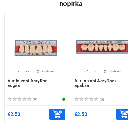
nopirka
favorīti
salīdzināt
favorīti
salīdzināt
Akrila zobi AcryRock -
Akrila zobi AcryRock
augša
apakša
(0)
(0)
€2.50
€2.50