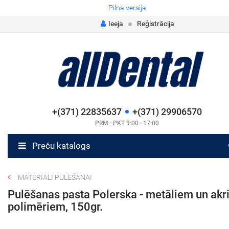
Pilna versija
Ieeja
Reģistrācija
+(371) 22835637
+(371) 29906570
PRM—PKT 9:00—17:00
Preču katalogs
MATERIĀLI PULĒŠANAI
Pulēšanas pasta Polerska - metāliem un akri
polimēriem, 150gr.