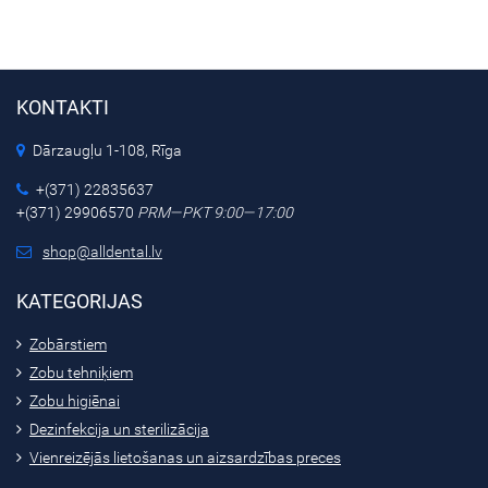
KONTAKTI
Dārzaugļu 1-108, Rīga
+(371) 22835637
+(371) 29906570
PRM—PKT 9:00—17:00
shop@alldental.lv
KATEGORIJAS
Zobārstiem
Zobu tehniķiem
Zobu higiēnai
Dezinfekcija un sterilizācija
Vienreizējās lietošanas un aizsardzības preces