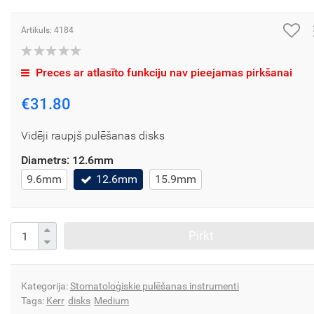
Artikuls: 4184
Preces ar atlasīto funkciju nav pieejamas pirkšanai
€31.80
Vidēji raupjš pulēšanas disks
Diametrs:
12.6mm
9.6mm
12.6mm
15.9mm
Pirkt
Kategorija:
Stomatoloģiskie pulēšanas instrumenti
Tags:
Kerr
disks
Medium