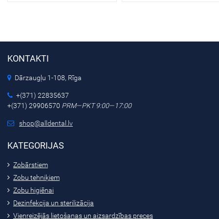
KONTAKTI
Dārzaugļu 1-108, Rīga
+(371) 22835637
+(371) 29906570
PRM—PKT 9:00—17:00
shop@alldental.lv
KATEGORIJAS
Zobārstiem
Zobu tehniķiem
Zobu higiēnai
Dezinfekcija un sterilizācija
Vienreizējās lietošanas un aizsardzības preces