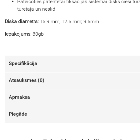
Pateicoties patentētai fiksācijas sistēmai disks cieši tur
turētāja un neslīd
Diska diametrs:
15.9 mm; 12.6 mm; 9.6mm
Iepakojums:
80gb
Specifikācija
Atsauksmes (
0
)
Apmaksa
Piegāde