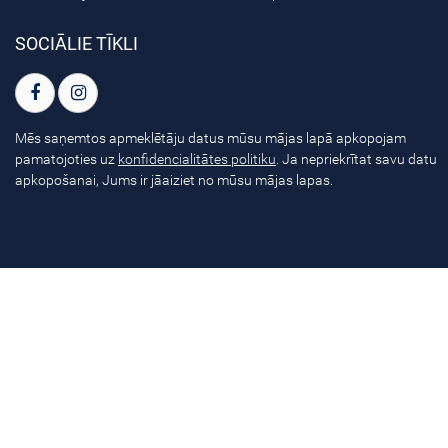
SOCIĀLIE TĪKLI
Mēs saņemtos apmeklētāju datus mūsu mājas lapā apkopojam
pamatojoties uz
konfidencialitātes politiku
. Ja nepriekrītat savu datu
apkopošanai, Jums ir jāaiziet no mūsu mājas lapas.