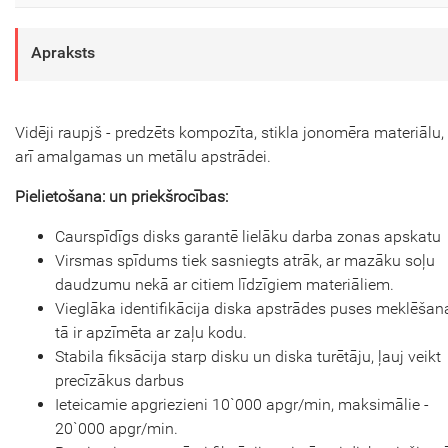
Apraksts
Vidēji raupjš - predzēts kompozīta, stikla jonomēra materiālu,
arī amalgamas un metālu apstrādei.
Pielietošana: un priekšrocības:
Caurspīdīgs disks garantē lielāku darba zonas apskatu
Virsmas spīdums tiek sasniegts atrāk, ar mazāku soļu
daudzumu nekā ar citiem līdzīgiem materiāliem.
Vieglāka identifikācija diska apstrādes puses meklēšana
tā ir apzīmēta ar zaļu kodu.
Stabila fiksācija starp disku un diska turētāju, ļauj veikt
precīzākus darbus
Ieteicamie apgriezieni 10`000 apgr/min, maksimālie -
20`000 apgr/min.