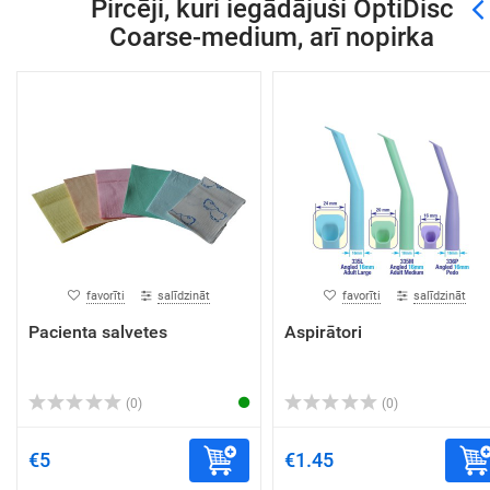
Pircēji, kuri iegādājuši OptiDisc
Coarse-medium, arī nopirka
favorīti
salīdzināt
favorīti
salīdzināt
Pacienta salvetes
Aspirātori
(0)
(0)
€5
€1.45