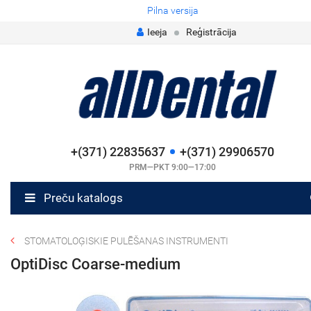
Pilna versija
Ieeja
Reģistrācija
+(371) 22835637
+(371) 29906570
PRM—PKT 9:00—17:00
Preču katalogs
STOMATOLOĢISKIE PULĒŠANAS INSTRUMENTI
OptiDisc Coarse-medium