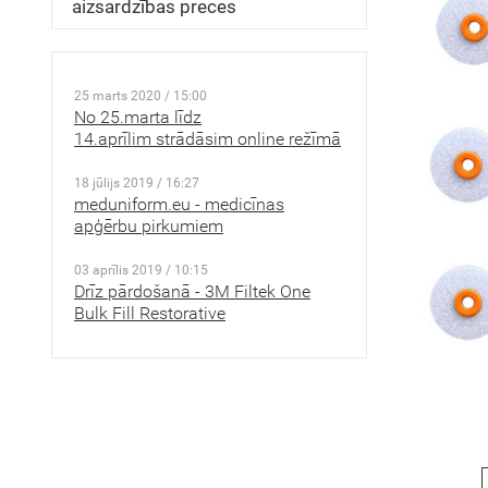
aizsardzības preces
25 marts 2020 / 15:00
No 25.marta līdz
14.aprīlim strādāsim online režīmā
18 jūlijs 2019 / 16:27
meduniform.eu - medicīnas
apģērbu pirkumiem
03 aprīlis 2019 / 10:15
Drīz pārdošanā - 3M Filtek One
Bulk Fill Restorative