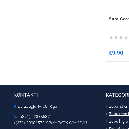
Sure-Cord
€9.90
KONTAKTI
KATEGOR
Dārzaugļu 1-108, Rīga
Zobārstie
Zobu tehni
+(371) 22835637
Zobu higiē
+(371) 29906570
PRM—PKT 9:00—17:00
Dezinfekcija