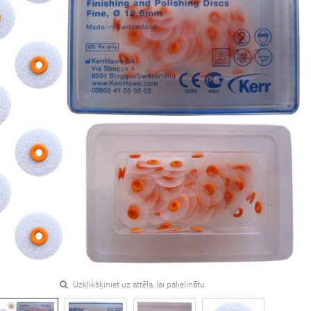
Uzklikšķiniet uz attēla, lai palielinātu