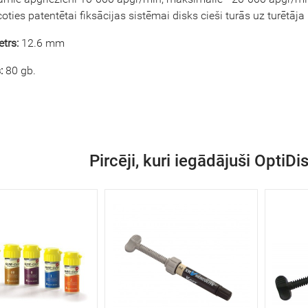
oties patentētai fiksācijas sistēmai disks cieši turās uz turētāja
trs:
12.6 mm
:
80 gb.
Pircēji, kuri iegādājuši OptiDi