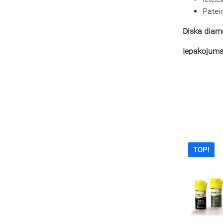
Pateic
Diska diame
Iepakojums
TOP!