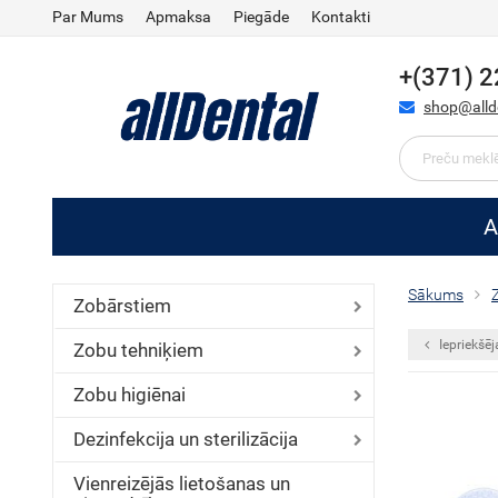
Par Mums
Apmaksa
Piegāde
Kontakti
+(371) 
shop@allde
A
Sākums
Zobārstiem
Iepriekšēj
Zobu tehniķiem
Zobu higiēnai
Dezinfekcija un sterilizācija
Vienreizējās lietošanas un