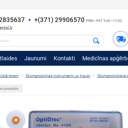
22835637
+(371) 29906570
PRM—PKT 9:00—17:00
ntal.lv
tlaides
Jaunumi
Kontakti
Medicīnas apģērb
Zobārstiem
Stomatoloģijas instrumenti un trauki
Stomatoloģiskie 
ais produkts