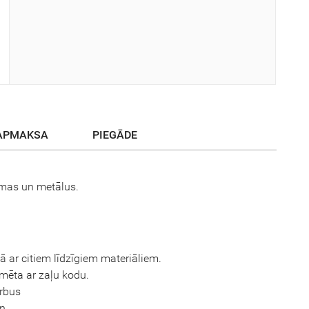
APMAKSA
PIEGĀDE
amas un metālus.
 ar citiem līdzīgiem materiāliem.
īmēta ar zaļu kodu.
arbus
n.