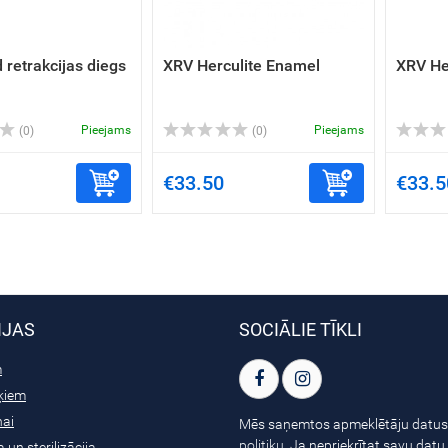
 retrakcijas diegs
XRV Herculite Enamel
XRV He
Pieejams
Pieejams
(0)
(0)
€33.50
€33.5
IJAS
SOCIĀLIE TĪKLI
m
ķiem
nai
Mēs saņemtos apmeklētāju datus
politiku
. Ja nepriekrītat savu dat
 un sterilizācija