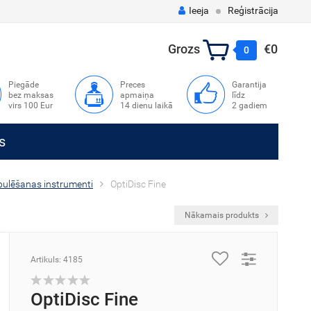
Ieeja
Reģistrācija
Grozs
€0
0
Piegāde
Preces
Garantija
bez maksas
apmaiņa
līdz
virs 100 Eur
14 dienu laikā
2 gadiem
s
pulēšanas instrumenti
OptiDisc Fine
Nākamais produkts
Artikuls: 4185
OptiDisc Fine