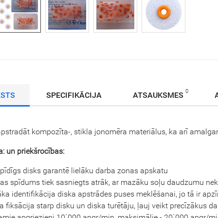
0
KSTS
SPECIFIKĀCIJA
ATSAUKSMES
pstradāt kompozīta-, stikla jonomēra materiālus, ka arī amalg
a: un priekšrocības:
pīdīgs disks garantē lielāku darba zonas apskatu
as spīdums tiek sasniegts atrāk, ar mazāku soļu daudzumu nekā
āka identifikācija diska apstrādes puses meklēšanai, jo tā ir apz
a fiksācija starp disku un diska turētāju, ļauj veikt precīzākus d
camie apgriezieni 10`000 apgr/min, maksimālie - 20`000 apgr/mi