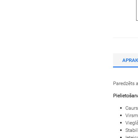
APRA
Paredzēts a
Pielietošan
Caurs
Virsm
Viegl
Stabil
Ietei